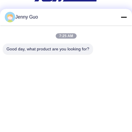
Jenny Guo
สื่อสังคม
7:25 AM
ติดต่อด่วน
Good day, what product are you looking for?
โทร
86-0519-86480588
อีเมล
tech@cn-tom.com
ที่อยู่
ไม่ ไม่99, เมืองรูลิน, จังหวัดจินตาน, เมืองแชงโจว, จังหวัดเจียง
ซู, จีน