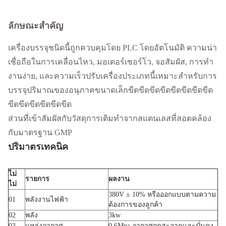
ลักษณะสําคัญ
เครื่องบรรจุชนิดนี้ถูกควบคุมโดย PLC โดยอัตโนมัติ ความน่า
เชื่อถือในการเคลื่อนไหว, มอเตอร์เซอร์โว, จอสัมผัส, การทํา
งานง่าย, และความเร็วปรับเครื่องประเภทนี้เหมาะสําหรับการ
บรรจุปริมาณของอนุภาคขนาดเล็กขีดขีดขีดขีดขีดขีดขีดขีด
ขีดขีดขีดขีดขีดขีด
ส่วนที่เข้าสัมผัสกับวัสดุการเติมทําจากสแตนเลสที่สอดคล้อง
กับมาตรฐาน GMP
ปริมาตรเทคนิค
ไม่
รายการ
ผลงาน
ไม่
380V ± 10% หรือออกแบบตามความ
01
พลังงานไฟฟ้า
ต้องการของลูกค้า
02
พลัง
3kw
03
แหล่งอากาศ
0.6Mpa อากาศกดสะอาดและมั่นคง